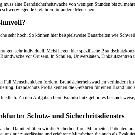
g muss eine Brandsicherheitswache von wenigen Stunden bis zu mehrer
ch schwerwiegende Gefahren für andere Menschen.
innvoll?
che sehr hoch. So können hier beispielsweise Bauarbeiten wie Schweiß
ungen sehr individuell. Meist liegen hier spezifische Brandschutzkon
ur Brandwache vor Ort sein. In Schulen, Universitäten, Einkaufszentre
Fall Menschenleben fordern. Brandsicherheitswachen verhindern im Id
uierung. Brandschutz-Profis kennen die Gefahren für einen Brand und a
edlich. Zu den Aufgaben beim Brandschutz gehört es beispielsweise, 
kfurter Schutz- und Sicherheitsdienstes
ache. Damit erhöhen wir die Sicherheit Ihrer Mitarbeiter, Patienten o
s nur zuverlässige und erfahrene Mitarbeiter, die auch als Evakuieru