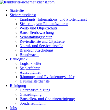
Startseite
Sicherheitsdienst
Empfangs- Informations- und Pfortendienst
Sicherung von Einkaufszentren
Werk- und Objektschutz
Baustellenbewachung
Veranstaltungsschutz
Revierdienste und Citystreife
Notruf- und Serviceleitstelle
Brandschutzschulung
Brandwache
Baulogistik
Logistikhelfer
Staplerfahrer
Aufzugführer
Räumungs und Evakuierungshelfer
Hausmeisterdienste
Reinigung
Unterhaltsreinigung
Glasreinigung
Baustellen- und Containerreinigung
Sonderreinigung
Jobs